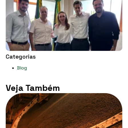
B
p
b
e
G
R
1
d
Categorias
Blog
Veja Também